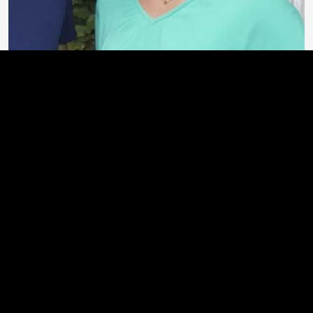
WAAR BEN JE NAAR OP ZOEK?
Bij
DorstZorg
helpen we je vooruit, of je nu zorg nodig
hebt of in beweging wilt blijven. Kies wat bij jou past: