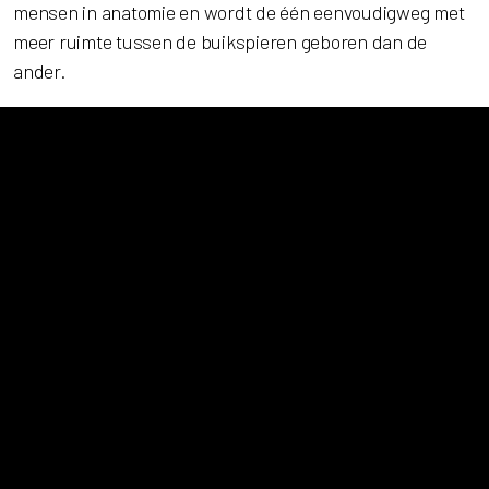
mensen in anatomie en wordt de één eenvoudigweg met
meer ruimte tussen de buikspieren geboren dan de
ander.
Diastases komen dus ook zonder zwangerschap voor en
geven soms klachten, maar dit hoeft zéker niet altijd het
geval te zijn.
Klachten
Een diastase op zichzelf is niet erg. De klachten die we in
de praktijk vaak zien bij mensen met een diastase kunnen
echter wel erg vervelend zijn. Zo kan er sprake zijn van:
Een opgezette 'zwanger ogende' buik, waardoor
mentaal ongemak
Lage rug- en bekkenklachten